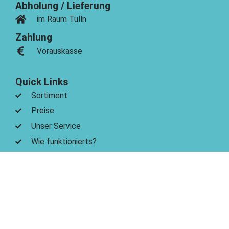
Abholung / Lieferung
im Raum Tulln
Zahlung
Vorauskasse
Quick Links
Sortiment
Preise
Unser Service
Wie funktionierts?
FAQs
Info
Impressum
Datenschutz